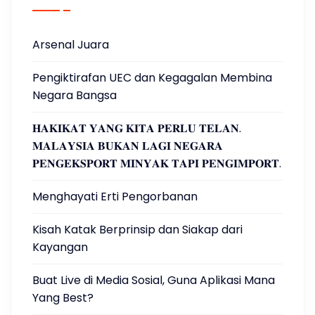
Arsenal Juara
Pengiktirafan UEC dan Kegagalan Membina
Negara Bangsa
𝐇𝐀𝐊𝐈𝐊𝐀𝐓 𝐘𝐀𝐍𝐆 𝐊𝐈𝐓𝐀 𝐏𝐄𝐑𝐋𝐔 𝐓𝐄𝐋𝐀𝐍.
𝐌𝐀𝐋𝐀𝐘𝐒𝐈𝐀 𝐁𝐔𝐊𝐀𝐍 𝐋𝐀𝐆𝐈 𝐍𝐄𝐆𝐀𝐑𝐀
𝐏𝐄𝐍𝐆𝐄𝐊𝐒𝐏𝐎𝐑𝐓 𝐌𝐈𝐍𝐘𝐀𝐊 𝐓𝐀𝐏𝐈 𝐏𝐄𝐍𝐆𝐈𝐌𝐏𝐎𝐑𝐓.
Menghayati Erti Pengorbanan
Kisah Katak Berprinsip dan Siakap dari
Kayangan
Buat Live di Media Sosial, Guna Aplikasi Mana
Yang Best?