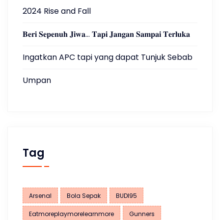
2024 Rise and Fall
𝐁𝐞𝐫𝐢 𝐒𝐞𝐩𝐞𝐧𝐮𝐡 𝐉𝐢𝐰𝐚… 𝐓𝐚𝐩𝐢 𝐉𝐚𝐧𝐠𝐚𝐧 𝐒𝐚𝐦𝐩𝐚𝐢 𝐓𝐞𝐫𝐥𝐮𝐤𝐚
Ingatkan APC tapi yang dapat Tunjuk Sebab
Umpan
Tag
Arsenal
Bola Sepak
BUDI95
Eatmoreplaymorelearnmore
Gunners