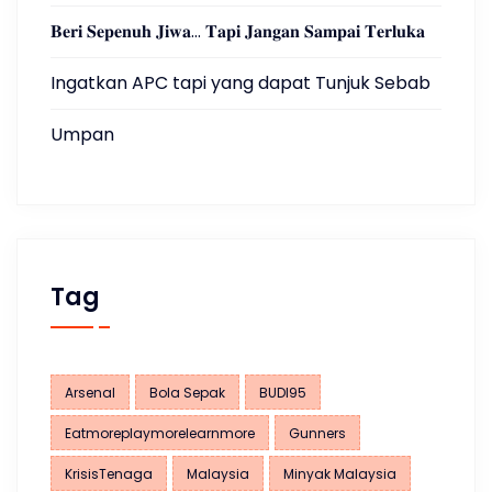
𝐁𝐞𝐫𝐢 𝐒𝐞𝐩𝐞𝐧𝐮𝐡 𝐉𝐢𝐰𝐚… 𝐓𝐚𝐩𝐢 𝐉𝐚𝐧𝐠𝐚𝐧 𝐒𝐚𝐦𝐩𝐚𝐢 𝐓𝐞𝐫𝐥𝐮𝐤𝐚
Ingatkan APC tapi yang dapat Tunjuk Sebab
Umpan
Tag
Arsenal
Bola Sepak
BUDI95
Eatmoreplaymorelearnmore
Gunners
KrisisTenaga
Malaysia
Minyak Malaysia