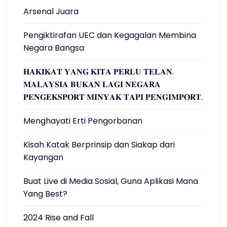
Arsenal Juara
Pengiktirafan UEC dan Kegagalan Membina
Negara Bangsa
𝐇𝐀𝐊𝐈𝐊𝐀𝐓 𝐘𝐀𝐍𝐆 𝐊𝐈𝐓𝐀 𝐏𝐄𝐑𝐋𝐔 𝐓𝐄𝐋𝐀𝐍.
𝐌𝐀𝐋𝐀𝐘𝐒𝐈𝐀 𝐁𝐔𝐊𝐀𝐍 𝐋𝐀𝐆𝐈 𝐍𝐄𝐆𝐀𝐑𝐀
𝐏𝐄𝐍𝐆𝐄𝐊𝐒𝐏𝐎𝐑𝐓 𝐌𝐈𝐍𝐘𝐀𝐊 𝐓𝐀𝐏𝐈 𝐏𝐄𝐍𝐆𝐈𝐌𝐏𝐎𝐑𝐓.
Menghayati Erti Pengorbanan
Kisah Katak Berprinsip dan Siakap dari
Kayangan
Buat Live di Media Sosial, Guna Aplikasi Mana
Yang Best?
2024 Rise and Fall