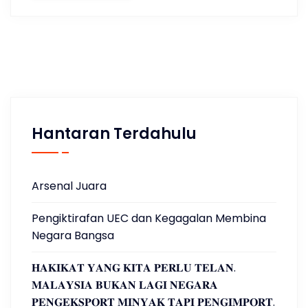
Hantaran Terdahulu
Arsenal Juara
Pengiktirafan UEC dan Kegagalan Membina
Negara Bangsa
𝐇𝐀𝐊𝐈𝐊𝐀𝐓 𝐘𝐀𝐍𝐆 𝐊𝐈𝐓𝐀 𝐏𝐄𝐑𝐋𝐔 𝐓𝐄𝐋𝐀𝐍.
𝐌𝐀𝐋𝐀𝐘𝐒𝐈𝐀 𝐁𝐔𝐊𝐀𝐍 𝐋𝐀𝐆𝐈 𝐍𝐄𝐆𝐀𝐑𝐀
𝐏𝐄𝐍𝐆𝐄𝐊𝐒𝐏𝐎𝐑𝐓 𝐌𝐈𝐍𝐘𝐀𝐊 𝐓𝐀𝐏𝐈 𝐏𝐄𝐍𝐆𝐈𝐌𝐏𝐎𝐑𝐓.