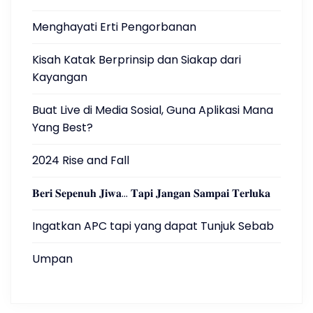
Menghayati Erti Pengorbanan
Kisah Katak Berprinsip dan Siakap dari
Kayangan
Buat Live di Media Sosial, Guna Aplikasi Mana
Yang Best?
2024 Rise and Fall
𝐁𝐞𝐫𝐢 𝐒𝐞𝐩𝐞𝐧𝐮𝐡 𝐉𝐢𝐰𝐚… 𝐓𝐚𝐩𝐢 𝐉𝐚𝐧𝐠𝐚𝐧 𝐒𝐚𝐦𝐩𝐚𝐢 𝐓𝐞𝐫𝐥𝐮𝐤𝐚
Ingatkan APC tapi yang dapat Tunjuk Sebab
Umpan