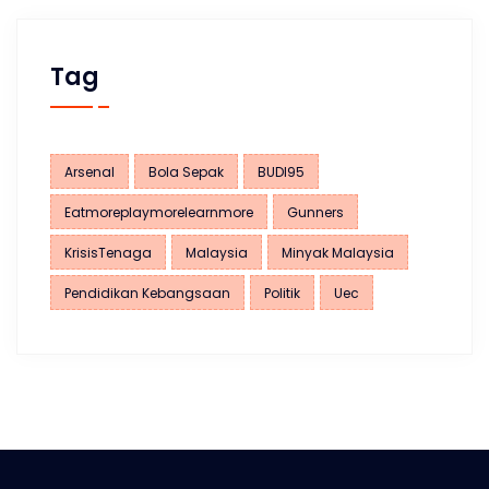
Tag
Arsenal
Bola Sepak
BUDI95
Eatmoreplaymorelearnmore
Gunners
KrisisTenaga
Malaysia
Minyak Malaysia
Pendidikan Kebangsaan
Politik
Uec