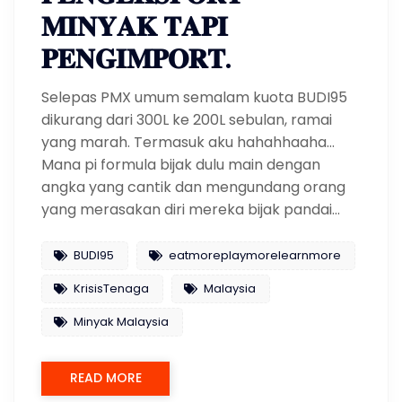
𝐌𝐈𝐍𝐘𝐀𝐊 𝐓𝐀𝐏𝐈
𝐏𝐄𝐍𝐆𝐈𝐌𝐏𝐎𝐑𝐓.
Selepas PMX umum semalam kuota BUDI95
dikurang dari 300L ke 200L sebulan, ramai
yang marah. Termasuk aku hahahhaaha…
Mana pi formula bijak dulu main dengan
angka yang cantik dan mengundang orang
yang merasakan diri mereka bijak pandai…
BUDI95
eatmoreplaymorelearnmore
KrisisTenaga
Malaysia
Minyak Malaysia
READ MORE