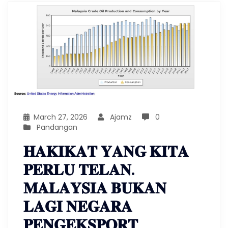
March 27, 2026
Ajamz
0
Pandangan
𝐇𝐀𝐊𝐈𝐊𝐀𝐓 𝐘𝐀𝐍𝐆 𝐊𝐈𝐓𝐀
𝐏𝐄𝐑𝐋𝐔 𝐓𝐄𝐋𝐀𝐍.
𝐌𝐀𝐋𝐀𝐘𝐒𝐈𝐀 𝐁𝐔𝐊𝐀𝐍
𝐋𝐀𝐆𝐈 𝐍𝐄𝐆𝐀𝐑𝐀
𝐏𝐄𝐍𝐆𝐄𝐊𝐒𝐏𝐎𝐑𝐓