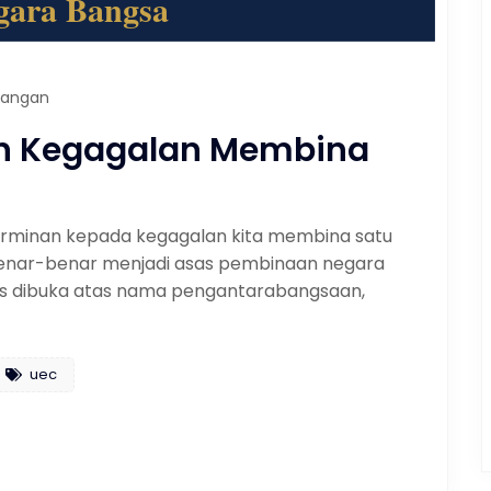
dangan
an Kegagalan Membina
h cerminan kepada kegagalan kita membina satu
enar-benar menjadi asas pembinaan negara
has dibuka atas nama pengantarabangsaan,
uec