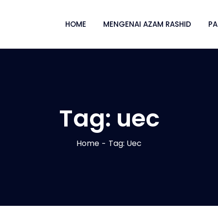
HOME
MENGENAI AZAM RASHID
P
Tag:
uec
Home
Tag: Uec