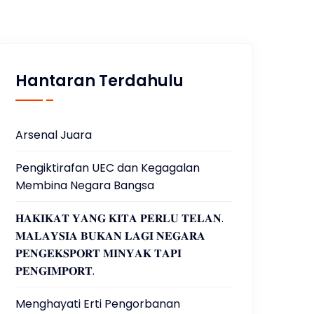
Hantaran Terdahulu
Arsenal Juara
Pengiktirafan UEC dan Kegagalan
Membina Negara Bangsa
𝐇𝐀𝐊𝐈𝐊𝐀𝐓 𝐘𝐀𝐍𝐆 𝐊𝐈𝐓𝐀 𝐏𝐄𝐑𝐋𝐔 𝐓𝐄𝐋𝐀𝐍.
𝐌𝐀𝐋𝐀𝐘𝐒𝐈𝐀 𝐁𝐔𝐊𝐀𝐍 𝐋𝐀𝐆𝐈 𝐍𝐄𝐆𝐀𝐑𝐀
𝐏𝐄𝐍𝐆𝐄𝐊𝐒𝐏𝐎𝐑𝐓 𝐌𝐈𝐍𝐘𝐀𝐊 𝐓𝐀𝐏𝐈
𝐏𝐄𝐍𝐆𝐈𝐌𝐏𝐎𝐑𝐓.
Menghayati Erti Pengorbanan