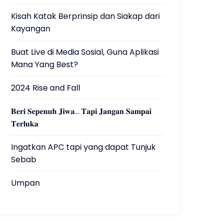
Kisah Katak Berprinsip dan Siakap dari
Kayangan
Buat Live di Media Sosial, Guna Aplikasi
Mana Yang Best?
2024 Rise and Fall
𝐁𝐞𝐫𝐢 𝐒𝐞𝐩𝐞𝐧𝐮𝐡 𝐉𝐢𝐰𝐚… 𝐓𝐚𝐩𝐢 𝐉𝐚𝐧𝐠𝐚𝐧 𝐒𝐚𝐦𝐩𝐚𝐢
𝐓𝐞𝐫𝐥𝐮𝐤𝐚
Ingatkan APC tapi yang dapat Tunjuk
Sebab
Umpan