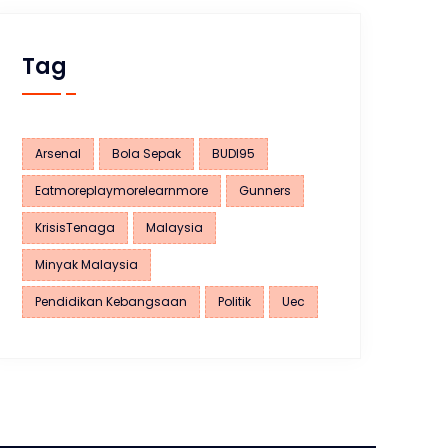
Tag
Arsenal
Bola Sepak
BUDI95
Eatmoreplaymorelearnmore
Gunners
KrisisTenaga
Malaysia
Minyak Malaysia
Pendidikan Kebangsaan
Politik
Uec