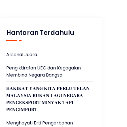
Hantaran Terdahulu
Arsenal Juara
Pengiktirafan UEC dan Kegagalan
Membina Negara Bangsa
𝐇𝐀𝐊𝐈𝐊𝐀𝐓 𝐘𝐀𝐍𝐆 𝐊𝐈𝐓𝐀 𝐏𝐄𝐑𝐋𝐔 𝐓𝐄𝐋𝐀𝐍.
𝐌𝐀𝐋𝐀𝐘𝐒𝐈𝐀 𝐁𝐔𝐊𝐀𝐍 𝐋𝐀𝐆𝐈 𝐍𝐄𝐆𝐀𝐑𝐀
𝐏𝐄𝐍𝐆𝐄𝐊𝐒𝐏𝐎𝐑𝐓 𝐌𝐈𝐍𝐘𝐀𝐊 𝐓𝐀𝐏𝐈
𝐏𝐄𝐍𝐆𝐈𝐌𝐏𝐎𝐑𝐓.
Menghayati Erti Pengorbanan