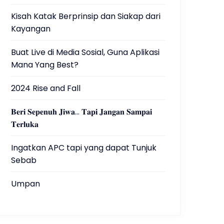
Kisah Katak Berprinsip dan Siakap dari
Kayangan
Buat Live di Media Sosial, Guna Aplikasi
Mana Yang Best?
2024 Rise and Fall
𝐁𝐞𝐫𝐢 𝐒𝐞𝐩𝐞𝐧𝐮𝐡 𝐉𝐢𝐰𝐚… 𝐓𝐚𝐩𝐢 𝐉𝐚𝐧𝐠𝐚𝐧 𝐒𝐚𝐦𝐩𝐚𝐢
𝐓𝐞𝐫𝐥𝐮𝐤𝐚
Ingatkan APC tapi yang dapat Tunjuk
Sebab
Umpan