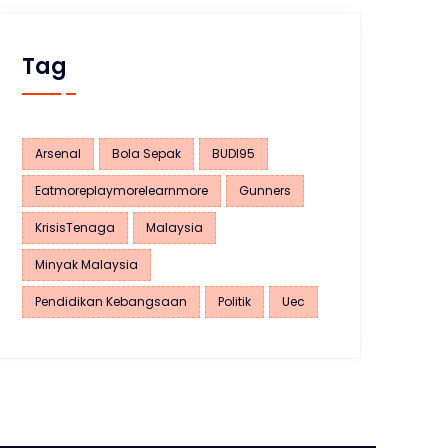
Tag
Arsenal
Bola Sepak
BUDI95
Eatmoreplaymorelearnmore
Gunners
KrisisTenaga
Malaysia
Minyak Malaysia
Pendidikan Kebangsaan
Politik
Uec